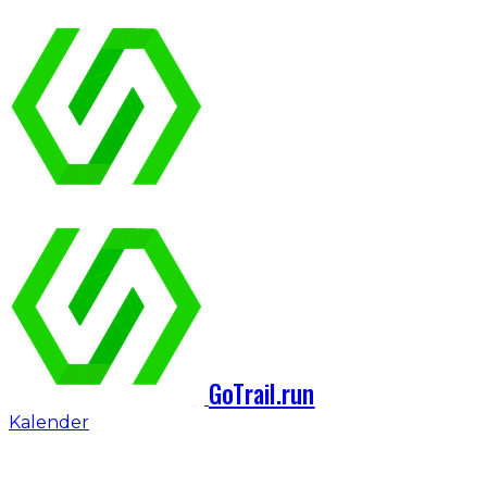
GoTrail.run
Kalender