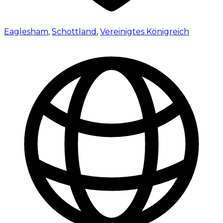
Eaglesham
,
Schottland
,
Vereinigtes Königreich