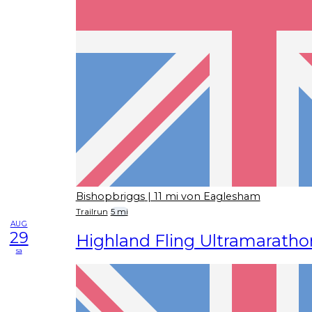
Bishopbriggs
| 11 mi von Eaglesham
Trailrun
5 mi
AUG
29
Highland Fling Ultramaratho
sa