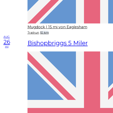
Mugdock
| 15 mi von Eaglesham
Trailrun
10 km
AUG
26
Bishopbriggs 5 Miler
mi