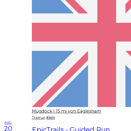
Mugdock
| 15 mi von Eaglesham
Trailrun
8 km
AUG
20
EpicTrails - Guided Run