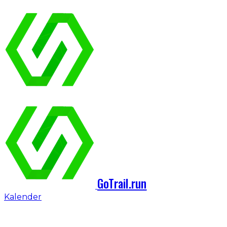
GoTrail.run
Kalender