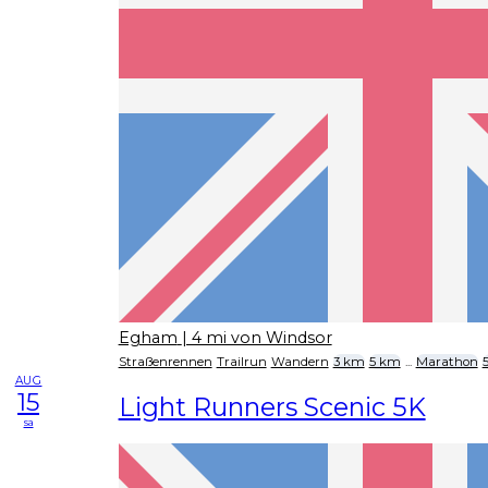
Egham
| 4 mi von Windsor
Straßenrennen
Trailrun
Wandern
3 km
5 km
...
Marathon
AUG
15
Light Runners Scenic 5K
sa