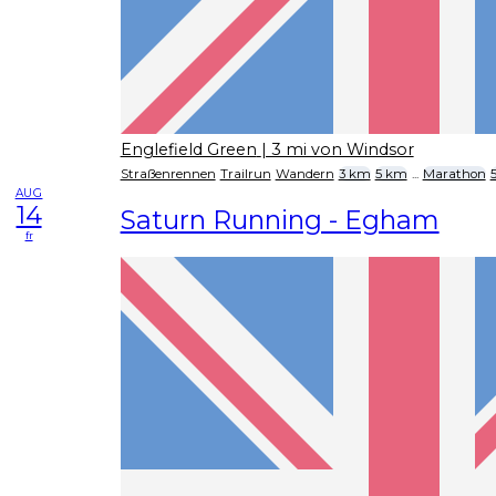
Englefield Green
| 3 mi von Windsor
Straßenrennen
Trailrun
Wandern
3 km
5 km
...
Marathon
AUG
14
Saturn Running - Egham
fr