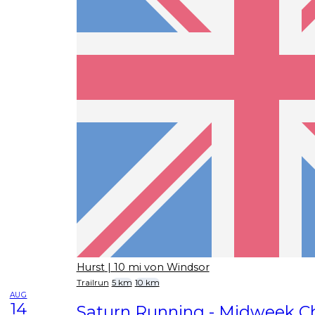
Hurst
| 10 mi von Windsor
Trailrun
5 km
10 km
AUG
14
Saturn Running - Midweek C