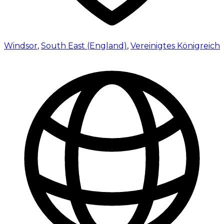
Windsor
,
South East (England)
,
Vereinigtes Königreich