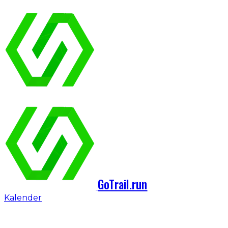
GoTrail.run
Kalender