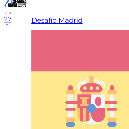
SEP
27
Desafío Madrid
so