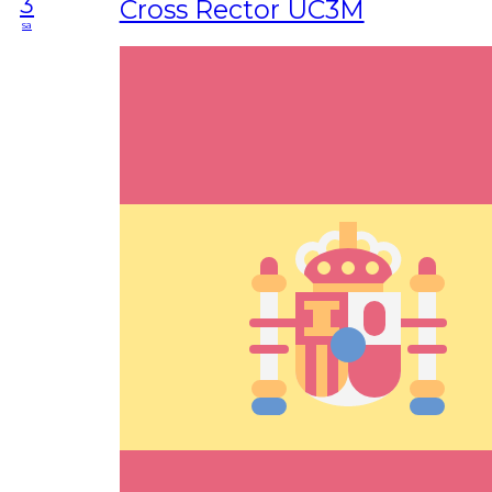
3
Cross Rector UC3M
sa