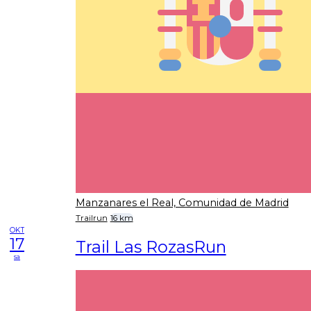
Manzanares el Real, Comunidad de Madrid
Trailrun
16 km
OKT
17
Trail Las RozasRun
sa