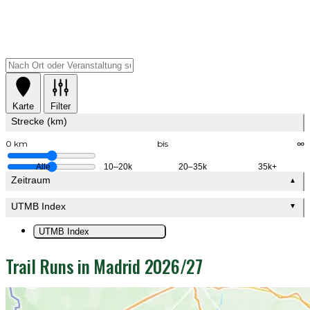
Karte
Filter
Strecke (km)
0 km
bis
∞
Alle
10–20k
20–35k
35k+
Zeitraum
▲
UTMB Index
▼
UTMB Index
Trail Runs in Madrid 2026/27