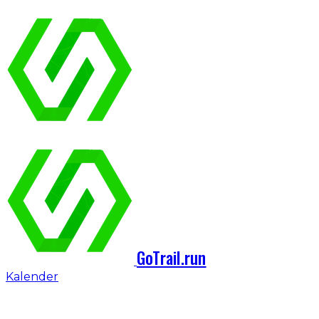
GoTrail.run
Kalender