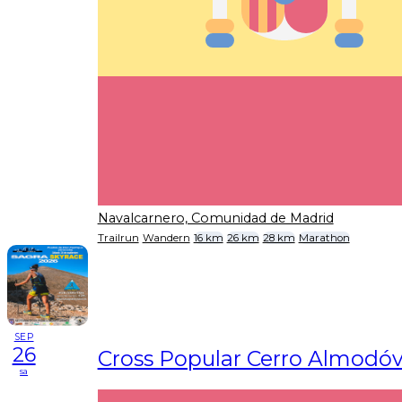
Navalcarnero, Comunidad de Madrid
Trailrun
Wandern
16 km
26 km
28 km
Marathon
SEP
26
Cross Popular Cerro Almodóv
sa