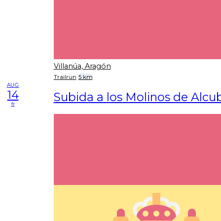
Villanúa, Aragón
Trailrun
5 km
AUG
14
Subida a los Molinos de Alcu
fr