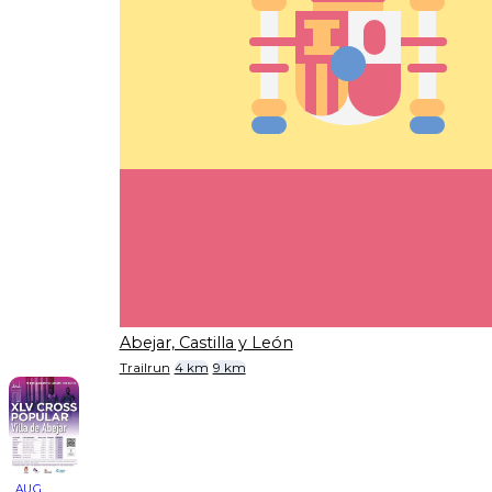
Abejar, Castilla y León
Trailrun
4 km
9 km
AUG