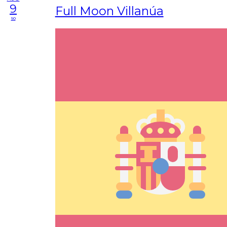
9
Full Moon Villanúa
so