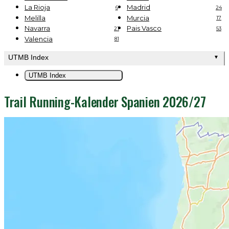
La Rioja
Madrid
6
24
Melilla
Murcia
17
Navarra
Pais Vasco
21
53
Valencia
81
UTMB Index
▼
UTMB Index
Trail Running-Kalender Spanien 2026/27