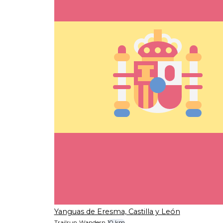
Yanguas de Eresma, Castilla y León
Trailrun
Wandern
10 km