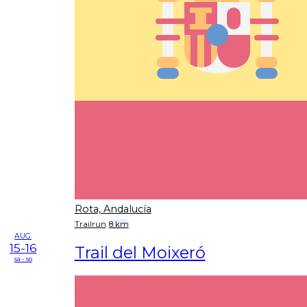
Rota, Andalucía
Trailrun
8 km
AUG
15-16
Trail del Moixeró
sa - so