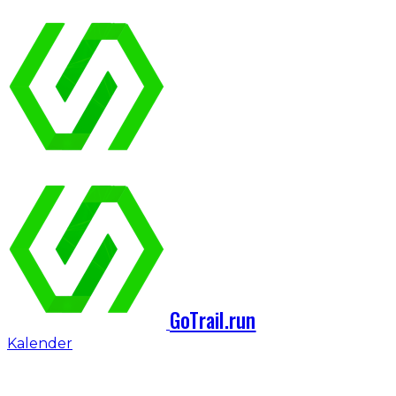
GoTrail.run
Kalender