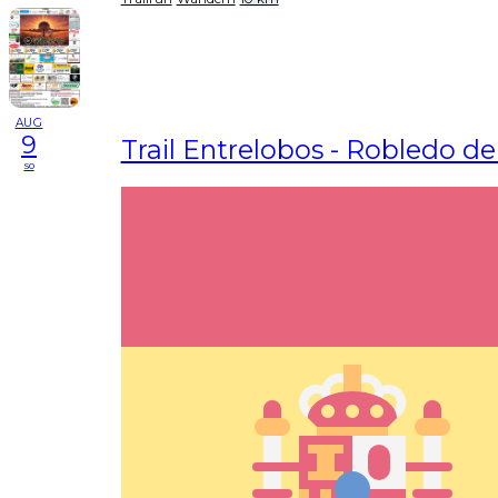
AUG
9
Trail Entrelobos - Robledo d
so