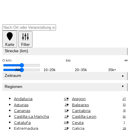
Karte
Filter
Strecke (km)
0 km
bis
∞
Alle
10–20k
20–35k
35k+
Zeitraum
▲
Regionen
▼
Andalucia
Aragon
127
27
Asturias
Baleares
28
10
Canarias
Cantabria
52
16
Castilla-La Mancha
Castilla-Leon
22
56
Cataluña
Ceuta
147
1
Extremadura
Galicia
20
28