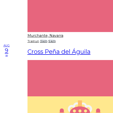
Murchante, Navarra
Trailrun
3 km
5 km
AUG
9
Cross Peña del Águila
so