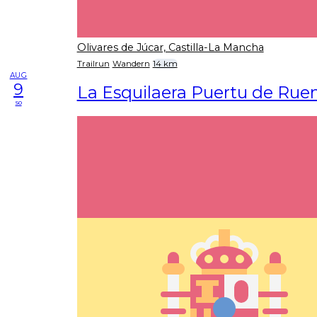
Olivares de Júcar, Castilla-La Mancha
Trailrun
Wandern
14 km
AUG
9
La Esquilaera Puertu de Rue
so