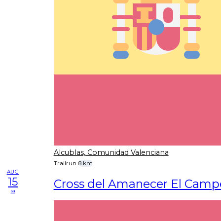
Alcublas, Comunidad Valenciana
Trailrun
8 km
AUG
15
Cross del Amanecer El Campe
sa