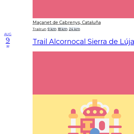
Maçanet de Cabrenys, Cataluña
Trailrun
9 km
18 km
24 km
AUG
9
Trail Alcornocal Sierra de Lúja
so