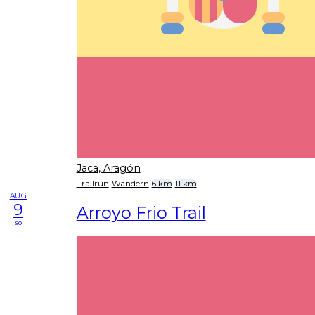
Jaca, Aragón
Trailrun
Wandern
6 km
11 km
AUG
9
Arroyo Frio Trail
so