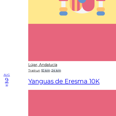
Lújar, Andalucía
Trailrun
10 km
24 km
AUG
9
Yanguas de Eresma 10K
so