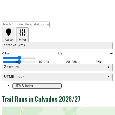
Karte
Filter
Strecke (km)
0 km
bis
∞
Alle
10–20k
20–35k
35k+
Zeitraum
▲
UTMB Index
▼
UTMB Index
Trail Runs in Calvados 2026/27