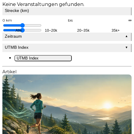
Keine Veranstaltungen gefunden.
Strecke (km)
0 km
bis
∞
Alle
10–20k
20–35k
35k+
Zeitraum
▲
UTMB Index
▼
UTMB Index
Artikel