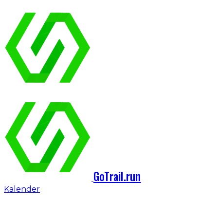
GoTrail.run
Kalender